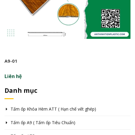
A9-01
A
Liên hệ
L
Danh mục
Tấm ốp Khóa Hèm ATT ( Hạn chế vết ghép)
Tấm ốp A9 ( Tấm ốp Tiêu Chuẩn)