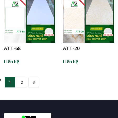
ATT-68
ATT-20
Liên hệ
Liên hệ
1
2
3