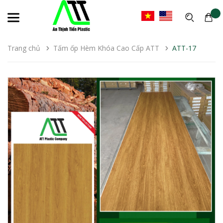
Trang chủ
Tấm ốp Hèm Khóa Cao Cấp ATT
ATT-17