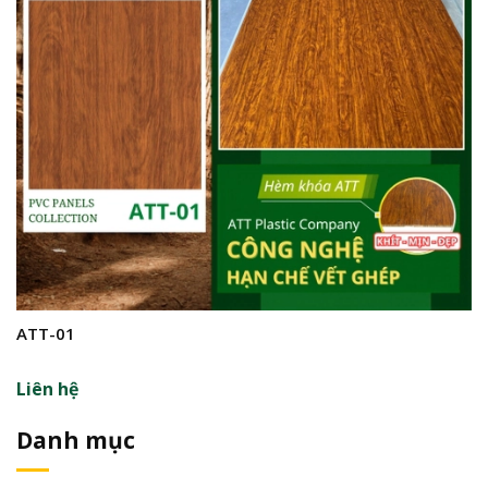
ATT-01
A
Liên hệ
L
Danh mục