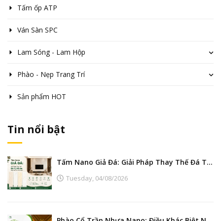
Tấm ốp ATP
Ván Sàn SPC
Lam Sóng - Lam Hộp
Phào - Nẹp Trang Trí
Sản phẩm HOT
Tin nổi bật
Tấm Nano Giả Đá: Giải Pháp Thay Thế Đá Tự Nhiên Đẹp, Bền Và Tiết Kiệm
Tuesday,
04/08/2026
Phào Cổ Trần Nhựa Nano: Điều Khác Biệt Nằm Ở Đâu?