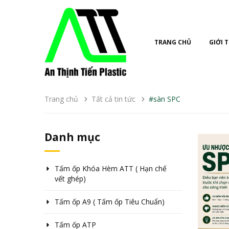
TRANG CHỦ
GIỚI 
Trang chủ
Tất cả tin tức
#sàn SPC
Danh mục
Tấm ốp Khóa Hèm ATT ( Hạn chế
vết ghép)
Tấm ốp A9 ( Tấm ốp Tiêu Chuẩn)
Tấm ốp ATP