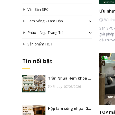
Ván Sàn SPC
Wedne
Lam Sóng - Lam Hộp
Sàn SPC 
Phào - Nẹp Trang Trí
giải pháp
đầu tư và.
Sản phẩm HOT
Tin nổi bật
Trần Nhựa Hèm Khóa Có Đáng Đầu Tư? Góc Nhìn Từ Nhà Máy Sản Xuất
Friday,
07/08/2026
Hộp lam sóng nhựa: Giải pháp tạo điểm nhấn nội thất hiện đại, bền đẹp