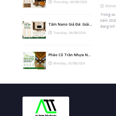
Thursday,
06/08/2026
Mond
Trong xu 
năm 2026
Tấm Nano Giả Đá: Giải Pháp Thay Thế Đá Tự Nhiên Đẹp, Bền Và Tiết Kiệm
đang trở 
Tuesday,
04/08/2026
Phào Cổ Trần Nhựa Nano: Điều Khác Biệt Nằm Ở Đâu?
Monday,
03/08/2026