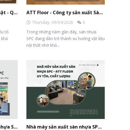
Thi Công SPC Đúng Kỹ Thuật - Quy Trình Lắp Đặt Sàn SPC Chi Tiết
ATT Floor - Công ty sản xuất Sàn nhựa SPC cao cấp hàng đầu Việt Nam
Thursday,
09/04/2026
0
ếu tố
Trong những năm gần đây, sàn nhựa
, khả
SPC đang dần trở thành xu hướng vật liệu
nội thất nhờ khả...
5 lý do nên chọn tấm sàn nhựa SPC cho nhà ở
Nhà máy sản xuất sàn nhựa SPC - ATT Floor uy tín, chất lượng