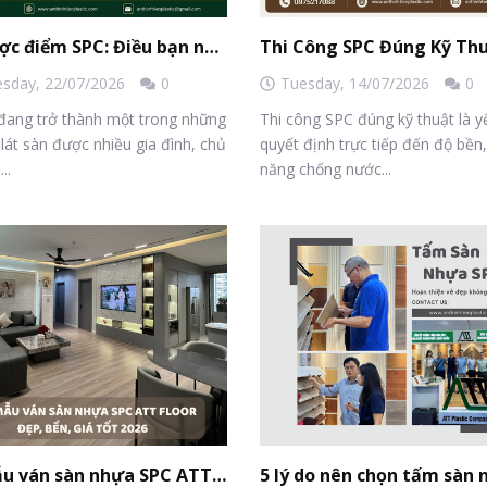
Ưu nhược điểm SPC: Điều bạn nên biết trước khi chọn sàn cho công trình
sday,
22/07/2026
0
Tuesday,
14/07/2026
0
đang trở thành một trong những
Thi công SPC đúng kỹ thuật là y
 lát sàn được nhiều gia đình, chủ
quyết định trực tiếp đến độ bền
..
năng chống nước...
TOP mẫu ván sàn nhựa SPC ATT Floor đẹp, bền, giá tốt 2026