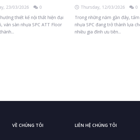
ay,
23/03/2026
0
Thursday,
12/03/2026
0
hướng thiết kế nội thất hiện đại
Trong những năm gần đây, tấm
, ván sàn nhựa SPC ATT Floor
nhựa SPC đang trở thành lựa c
thành...
nhiều gia đình ưu tiên...
VỀ CHÚNG TÔI
LIÊN HỆ CHÚNG TÔI