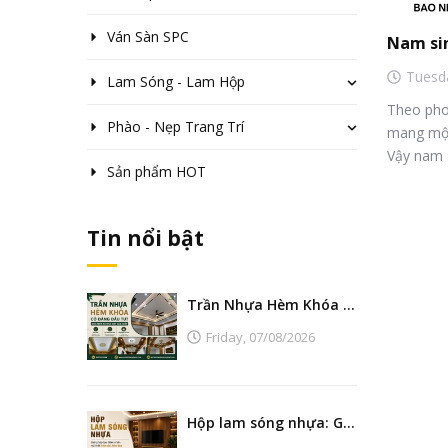
Ván Sàn SPC
Tuesd
Lam Sóng - Lam Hộp
Theo pho
Phào - Nẹp Trang Trí
mang một 
Vậy nam s
Sản phẩm HOT
Tin nổi bật
Trần Nhựa Hèm Khóa Có Đáng Đầu Tư? Góc Nhìn Từ Nhà Máy Sản Xuất
Friday,
07/08/2026
Hộp lam sóng nhựa: Giải pháp tạo điểm nhấn nội thất hiện đại, bền đẹp