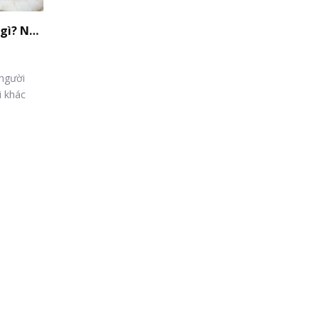
Nam sinh năm 1963 mệnh gì? Nam nữ 1963 hợp tuổi gì, màu nào?
 người
i khác