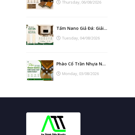
Thursday,
06/08/2026
Tấm Nano Giả Đá: Giải Pháp Thay Thế Đá Tự Nhiên Đẹp, Bền Và Tiết Kiệm
Tuesday,
04/08/2026
Phào Cổ Trần Nhựa Nano: Điều Khác Biệt Nằm Ở Đâu?
Monday,
03/08/2026