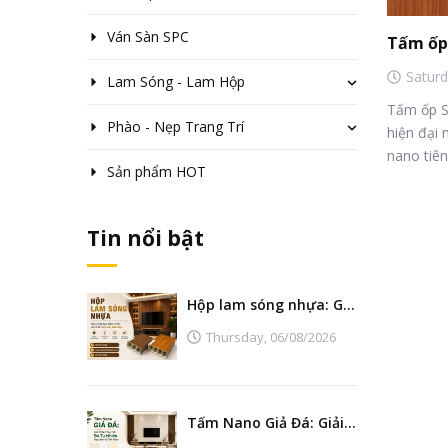
Ván Sàn SPC
Satur
Lam Sóng - Lam Hộp
Tấm ốp S
Phào - Nẹp Trang Trí
hiện đại 
nano tiên 
Sản phẩm HOT
Tin nổi bật
Hộp lam sóng nhựa: Giải pháp tạo điểm nhấn nội thất hiện đại, bền đẹp
Thursday,
06/08/2026
Tấm Nano Giả Đá: Giải Pháp Thay Thế Đá Tự Nhiên Đẹp, Bền Và Tiết Kiệm