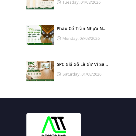
Tuesday,
04/08/2026
Phào Cổ Trần Nhựa Nano: Điều Khác Biệt Nằm Ở Đâu?
Monday,
03/08/2026
SPC Giả Gỗ Là Gì? Vì Sao Ngày Càng Thay Thế Sàn Gỗ Tự Nhiên?
Saturday,
01/08/2026