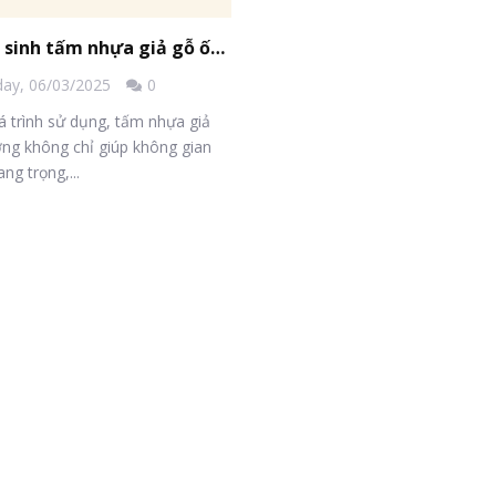
Cách vệ sinh tấm nhựa giả gỗ ốp tường dễ dàng
day,
06/03/2025
0
á trình sử dụng, tấm nhựa giả
ờng không chỉ giúp không gian
ng trọng,...