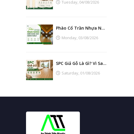
Tuesday,
04/08/2026
Phào Cổ Trần Nhựa Nano: Điều Khác Biệt Nằm Ở Đâu?
Monday,
03/08/2026
SPC Giả Gỗ Là Gì? Vì Sao Ngày Càng Thay Thế Sàn Gỗ Tự Nhiên?
Saturday,
01/08/2026