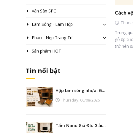
Ván Sàn SPC
Thurs
Lam Sóng - Lam Hộp
Trong qu
Phào - Nẹp Trang Trí
gỗ ốp tư
trở nên sa
Sản phẩm HOT
Tin nổi bật
Hộp lam sóng nhựa: Giải pháp tạo điểm nhấn nội thất hiện đại, bền đẹp
Thursday,
06/08/2026
Tấm Nano Giả Đá: Giải Pháp Thay Thế Đá Tự Nhiên Đẹp, Bền Và Tiết Kiệm