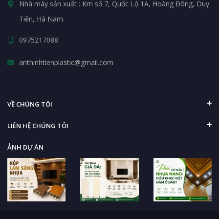
Nhà máy sản xuất : Km số 7, Quốc Lộ 1A, Hoàng Đông, Duy
Tiên, Hà Nam.
0975217088
anthinhtienplastic@gmail.com
VỀ CHÚNG TÔI
LIÊN HỆ CHÚNG TÔI
ẢNH DỰ ÁN