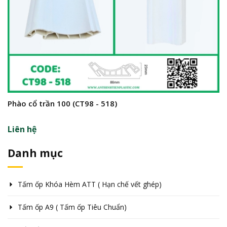
Phào cổ trần 100 (CT98 - 518)
P
Liên hệ
L
Danh mục
Tấm ốp Khóa Hèm ATT ( Hạn chế vết ghép)
Tấm ốp A9 ( Tấm ốp Tiêu Chuẩn)