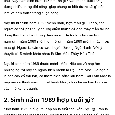
đầu. Vậy nam sinh năm 1989 mệnh gì? Vận mệnh được ứng
dựng nhiều trong đời sống, giúp chúng ta biết được cái gì nên
làm và nên tránh trong cuộc sống.
Vậy thì nữ sinh năm 1989 mệnh màu, hợp màu gì. Từ đó, con
người có thể phát huy những điểm mạnh để đón may mắn tài lộc,
đồng thời hạn chế những điều rủi ro. Để trả lời cho câu hỏi
nam sinh năm 1989 mệnh gì, nữ sinh năm 1989 mệnh màu, hợp
màu gì. Người ta căn cứ vào thuyết Dương Ngũ Hành. Với lý
thuyết có 5 mệnh khác nhau là Kim-Mộc-Thủy-Hỏa-Thổ.
Người sinh năm 1989 thuộc mệnh Mộc. Nếu xét về nạp âm,
những người này có nghĩa niên mệnh là Đại Lâm Mộc. Có nghĩa
là các cây cổ thụ lớn, có thâm niên sống lâu năm. Đại Lâm Mộc là
nạp âm có thịnh vượng nhất hành Mộc, chở che và bao bọc các
cây nhỏ xung quanh.
2. Sinh năm 1989 hợp tuổi gì?
Sinh năm 1989 tuổi gì thì đáp án là tuổi con Rắn (Kỷ Tỵ). Rắn là