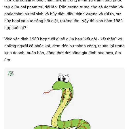
một loài bò sát không chân, mang trong mình sự tranh đấu phức
tạp giữa hai phạm trù đối lập. Rắn tượng trưng cho cả ác thần và
phúc thần, sự tái sinh và hủy diệt, điều thịnh vượng và rủi ro, sự
hủy hoại và sức sống bất diệt, trường tồn. Vậy thì sinh năm 1989
hợp tuổi gì?
Việc xác định 1989 hợp tuổi gì sẽ giúp bạn “kết đôi - kết thân” với
những người có phúc khí, đem đến sự thành công, thuận lợi trong
kinh doanh, buôn bán, đồng thời đời sống gia đình hòa hợp, ấm
êm.