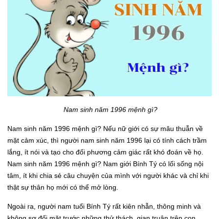
Nam sinh năm 1996 mệnh gì?
Nam sinh năm 1996 mệnh gì? Nếu nữ giới có sự mâu thuẫn về
mặt cảm xúc, thì người nam sinh năm 1996 lại có tính cách trầm
lắng, ít nói và tạo cho đối phương cảm giác rất khó đoán về họ.
Nam sinh năm 1996 mệnh gì? Nam giới Bính Tý có lối sống nội
tâm, ít khi chia sẻ câu chuyện của mình với người khác và chỉ khi
thật sự thân họ mới có thể mở lòng.
Ngoài ra, người nam tuổi Bính Tý rất kiên nhẫn, thông minh và
không sợ đối mặt trước những thử thách, gian truân trên con