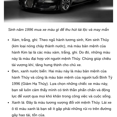
Sinh năm 1996 mua xe màu gì để thu hút tài lộc và may mắn
Xám, trắng, ghi: Theo ngũ hành tương sinh, Kim sinh Thủy
(kim loại nóng chảy thành nước), mà màu bản mệnh của
hành Kim lại là các màu xám, trắng, ghi. Do đó, những màu
này là màu đại hợp với người mệnh Thủy. Chúng giúp chiêu
tài vượng khí, tăng hưng thịnh cho chủ xe.
Đen, xanh nước biển: Hai màu này là màu bản mệnh của
hành Thủy và cũng là màu bản mệnh của người tuổi Bính Tý
1996 (Giảm Hạ Thủy). Lựa chọn những chiếc xe màu này,
bạn sẽ luôn cảm thấy mình có tinh thần phấn chấn và động
lực để vượt qua mọi khó khăn trong công việc và cuộc sống.
Xanh lá: Đây là màu tương vượng đối với mệnh Thủy. Lái xe
ô tô màu xanh lá bạn sẽ ít gặp phải những rủi ro trên đường
gây hao tài, tốn của.