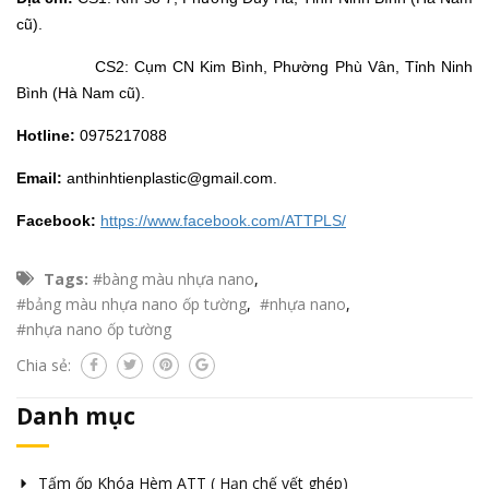
cũ).
CS2: Cụm CN Kim Bình, Phường Phù Vân, Tỉnh Ninh
Bình (Hà Nam cũ).
Hotline:
0975217088
Email:
anthinhtienplastic@gmail.com.
Facebook:
https://www.facebook.com/ATTPLS/
Tags:
#bàng màu nhựa nano
,
#bảng màu nhựa nano ốp tường
,
#nhựa nano
,
#nhựa nano ốp tường
Chia sẻ:
Danh mục
Tấm ốp Khóa Hèm ATT ( Hạn chế vết ghép)