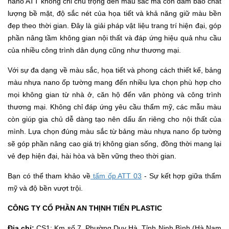
nano ATT không chỉ chú trọng đến màu sắc mà còn đảm bảo chất
lượng bề mặt, độ sắc nét của họa tiết và khả năng giữ màu bền
đẹp theo thời gian. Đây là giải pháp vật liệu trang trí hiện đại, góp
phần nâng tầm không gian nội thất và đáp ứng hiệu quả nhu cầu
của nhiều công trình dân dụng cũng như thương mại.
Với sự đa dạng về màu sắc, họa tiết và phong cách thiết kế, bảng
màu nhựa nano ốp tường mang đến nhiều lựa chọn phù hợp cho
mọi không gian từ nhà ở, căn hộ đến văn phòng và công trình
thương mại. Không chỉ đáp ứng yêu cầu thẩm mỹ, các mẫu màu
còn giúp gia chủ dễ dàng tạo nên dấu ấn riêng cho nội thất của
mình. Lựa chọn đúng màu sắc từ bảng màu nhựa nano ốp tường
sẽ góp phần nâng cao giá trị không gian sống, đồng thời mang lại
vẻ đẹp hiện đại, hài hòa và bền vững theo thời gian.
Bạn có thể tham khảo về
tấm ốp ATT 03
- Sự kết hợp giữa thẩm
mỹ và độ bền vượt trội.
CÔNG TY CỔ PHẦN AN THỊNH TIẾN PLASTIC
Địa chỉ:
CS1: Km số 7, Phường Duy Hà, Tỉnh Ninh Bình (Hà Nam