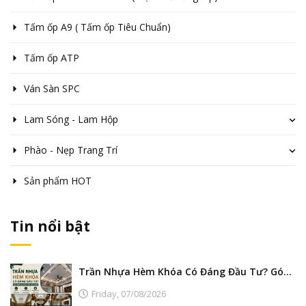
Tấm ốp A9 ( Tấm ốp Tiêu Chuẩn)
Tấm ốp ATP
Ván Sàn SPC
Lam Sóng - Lam Hộp
Phào - Nẹp Trang Trí
Sản phẩm HOT
Tin nổi bật
Trần Nhựa Hèm Khóa Có Đáng Đầu Tư? Góc Nhìn Từ Nhà Máy Sản Xuất
Friday,
07/08/2026