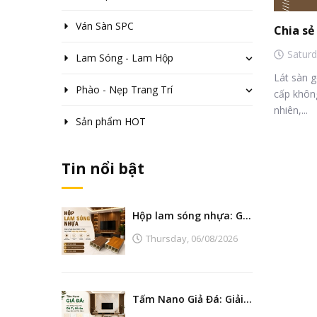
Ván Sàn SPC
Chia sẻ 
Satur
Lam Sóng - Lam Hộp
Lát sàn g
Phào - Nẹp Trang Trí
cấp không
nhiên,...
Sản phẩm HOT
Tin nổi bật
Hộp lam sóng nhựa: Giải pháp tạo điểm nhấn nội thất hiện đại, bền đẹp
Thursday,
06/08/2026
Tấm Nano Giả Đá: Giải Pháp Thay Thế Đá Tự Nhiên Đẹp, Bền Và Tiết Kiệm