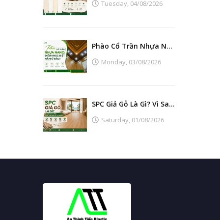
Tuesday,
04/08/2026
Phào Cổ Trần Nhựa Nano: Điều Khác Biệt Nằm Ở Đâu?
Monday,
03/08/2026
SPC Giả Gỗ Là Gì? Vì Sao Ngày Càng Thay Thế Sàn Gỗ Tự Nhiên?
Saturday,
01/08/2026