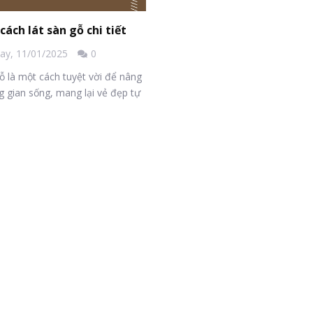
cách lát sàn gỗ chi tiết
day,
11/01/2025
0
ỗ là một cách tuyệt vời để nâng
 gian sống, mang lại vẻ đẹp tự