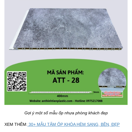
Gợi ý một số mẫu ốp nhựa phòng khách đẹp
XEM THÊM:
30+ MẪU TẤM ỐP KHÓA HÈM SANG, BỀN, ĐẸP