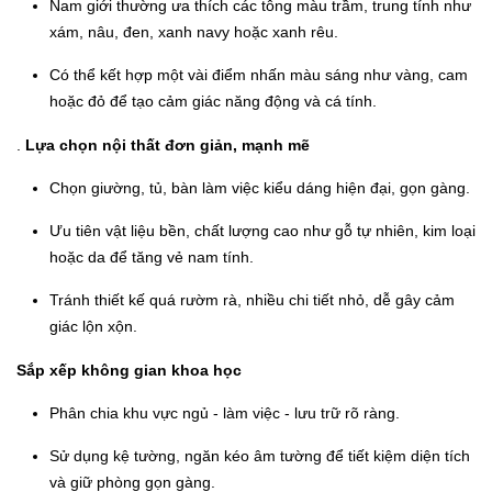
Nam giới thường ưa thích các tông màu trầm, trung tính như
xám, nâu, đen, xanh navy hoặc xanh rêu.
Có thể kết hợp một vài điểm nhấn màu sáng như vàng, cam
hoặc đỏ để tạo cảm giác năng động và cá tính.
.
Lựa chọn nội thất đơn giản, mạnh mẽ
Chọn giường, tủ, bàn làm việc kiểu dáng hiện đại, gọn gàng.
Ưu tiên vật liệu bền, chất lượng cao như gỗ tự nhiên, kim loại
hoặc da để tăng vẻ nam tính.
Tránh thiết kế quá rườm rà, nhiều chi tiết nhỏ, dễ gây cảm
giác lộn xộn.
Sắp xếp không gian khoa học
Phân chia khu vực ngủ - làm việc - lưu trữ rõ ràng.
Sử dụng kệ tường, ngăn kéo âm tường để tiết kiệm diện tích
và giữ phòng gọn gàng.