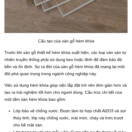
Cấu tạo của sàn gỗ hèm khóa
Trước khi sàn gỗ thiết kế hèm khóa xuất hiện, các loại ván sàn tự
nhiên truyền thống phải sử dụng keo hoặc đinh để đảm bảo độ
bền và ổn định. Sự ra đời của sàn gỗ hèm khóa đã mang lại một
đột phá quan trọng trong ngành công nghiệp này.
Việc sử dụng hèm khóa giúp việc lắp đặt trở nên đơn giản hơn và
tạo ra trải nghiệm tốt hơn cho người dùng. Cấu trúc chi tiết của
một tấm sàn hèm khóa bao gồm:
Lớp bảo vệ chống xước: Được làm từ hợp chất Al2O3 và sợi
thủy tinh, lớp này chống xước, mài mòn, cháy và trơn trượt
cho bề mặt sàn.
Lớp trang trí với các mẫu vân: Cung cấp sự đa dạng về màu