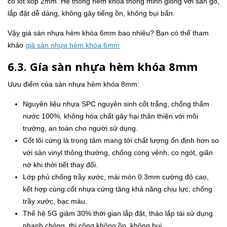
có lót xốp 2mm. Hệ thống hèm khóa thông minh giống với sàn gỗ,
lắp đặt dễ dàng, không gây tiếng ồn, không bụi bẩn.
Vậy giá sàn nhựa hèm khóa 6mm bao nhiêu? Bạn có thể tham
khảo
giá sàn nhựa hèm khóa 6mm
6.3. Gía sàn nhựa hèm khóa 8mm
Uưu điểm của sàn nhựa hèm khóa 8mm:
Nguyên liệu nhựa SPC nguyên sinh cốt trắng, chống thấm
nước 100%, không hóa chất gây hại thân thiện với môi
trường, an toàn cho người sử dụng.
Cốt lõi cứng là trọng tâm mang tới chất lượng ổn định hơn so
với sàn vinyl thông thường, chống cong vênh, co ngót, giãn
nở khi thời tiết thay đổi.
Lớp phủ chống trầy xước, mài mòn 0.3mm cường độ cao,
kết hợp cùng cốt nhựa cứng tăng khả năng chịu lực, chống
trầy xước, bạc màu.
Thế hệ 5G giảm 30% thời gian lắp đặt, tháo lắp tái sử dụng
nhanh chóng, thi công không ồn, không bụi.