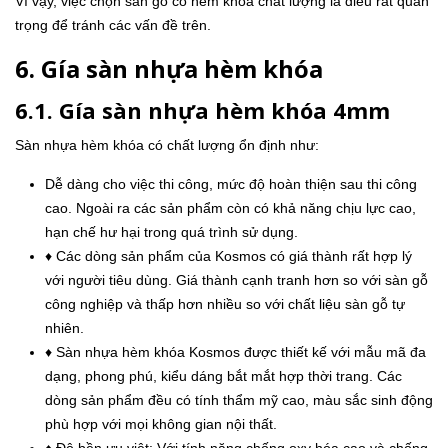
Vì vậy, việc chọn sàn gỗ có hèm khóa chất lượng là điều rất quan
trọng để tránh các vấn đề trên.
6. Gía sàn nhựa hèm khóa
6.1. Gía sàn nhựa hèm khóa 4mm
Sàn nhựa hèm khóa có chất lượng ổn định như:
Dễ dàng cho việc thi công, mức độ hoàn thiện sau thi công
cao. Ngoài ra các sản phẩm còn có khả năng chịu lực cao,
hạn chế hư hại trong quá trình sử dụng.
♦ Các dòng sản phẩm của Kosmos có giá thành rất hợp lý
với người tiêu dùng. Giá thành cạnh tranh hơn so với sàn gỗ
công nghiệp và thấp hơn nhiều so với chất liệu sàn gỗ tự
nhiên.
♦ Sàn nhựa hèm khóa Kosmos được thiết kế với mẫu mã đa
dạng, phong phú, kiểu dáng bắt mắt hợp thời trang. Các
dòng sản phẩm đều có tính thẩm mỹ cao, màu sắc sinh động
phù hợp với mọi không gian nội thất.
♦ Độ bền ưu việt: Với tính năng chống oxy hóa cao và chống