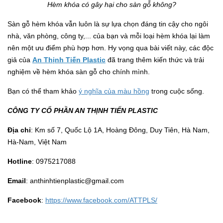
Hèm khóa có gây hại cho sàn gỗ không?
Sàn gỗ hèm khóa vẫn luôn là sự lựa chọn đáng tin cậy cho ngôi
nhà, văn phòng, công ty,... của bạn và mỗi loại hèm khóa lại làm
nên một ưu điểm phù hợp hơn. Hy vọng qua bài viết này, các độc
giả của
An Thịnh Tiến Plastic
đã trang thêm kiến thức và trải
nghiệm về hèm khóa sàn gỗ cho chính mình.
Bạn có thể tham khảo
ý nghĩa của màu hồng
trong cuộc sống.
CÔNG TY CỔ PHẦN AN THỊNH TIẾN PLASTIC
Địa chỉ
: Km số 7, Quốc Lộ 1A, Hoàng Đông, Duy Tiên, Hà Nam,
Hà-Nam, Việt Nam
Hotline
: 0975217088
Email
: anthinhtienplastic@gmail.com
Facebook
:
https://www.facebook.com/ATTPLS/