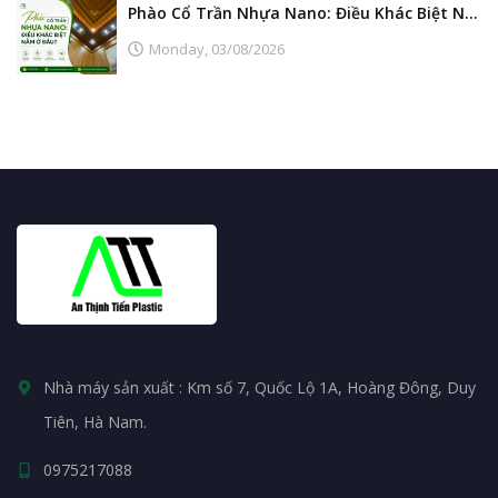
Phào Cổ Trần Nhựa Nano: Điều Khác Biệt Nằm Ở Đâu?
Monday,
03/08/2026
Nhà máy sản xuất : Km số 7, Quốc Lộ 1A, Hoàng Đông, Duy
Tiên, Hà Nam.
0975217088