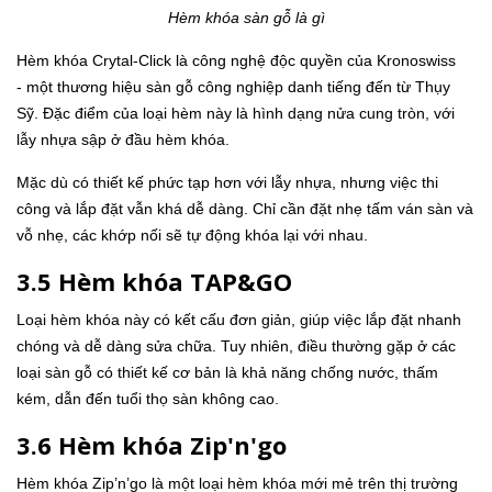
Hèm khóa sàn gỗ là gì
Hèm khóa Crytal-Click là công nghệ độc quyền của Kronoswiss
- một thương hiệu sàn gỗ công nghiệp danh tiếng đến từ Thụy
Sỹ. Đặc điểm của loại hèm này là hình dạng nửa cung tròn, với
lẫy nhựa sập ở đầu hèm khóa.
Mặc dù có thiết kế phức tạp hơn với lẫy nhựa, nhưng việc thi
công và lắp đặt vẫn khá dễ dàng. Chỉ cần đặt nhẹ tấm ván sàn và
vỗ nhẹ, các khớp nối sẽ tự động khóa lại với nhau.
3.5 Hèm khóa TAP&GO
Loại hèm khóa này có kết cấu đơn giản, giúp việc lắp đặt nhanh
chóng và dễ dàng sửa chữa. Tuy nhiên, điều thường gặp ở các
loại sàn gỗ có thiết kế cơ bản là khả năng chống nước, thấm
kém, dẫn đến tuổi thọ sàn không cao.
3.6 Hèm khóa Zip'n'go
Hèm khóa Zip’n’go là một loại hèm khóa mới mẻ trên thị trường