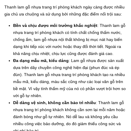
Thanh lam gỗ nhựa trang trí phòng khách ngày càng được nhiều
gia chủ ưa chuộng và sử dụng bởi những đặc điểm nổi trội sau:
Bền và chịu được môi trường khắc nghiệt
: Thanh lam gỗ
nhựa trang trí phòng khách có tính chất chống thấm nước,
chống ẩm, lam gỗ nhựa nội thất không bị mục nát hay biến
dạng khi tiếp xúc với nước hoặc thay đổi thời tiết. Ngoài ra
khả năng chịu nhiệt, chịu lực cũng được đánh giá cao.
Đa dạng mẫu mã, kiểu dáng
: Lam gỗ nhựa được sản xuất
dựa trên dây chuyền công nghệ hiện đại (phun đúc và ép
đùn). Thanh lam gỗ nhựa trang trí phòng khách tạo ra nhiều
mẫu mã, kiểu dáng, màu sắc cũng như các loại vân gỗ trên
bề mặt. Vì vậy tính thẩm mỹ của nó có phần vượt trội hơn so
với gỗ tự nhiên.
Dễ dàng vệ sinh, không cần bảo trì nhiều
: Thanh lam gỗ
nhựa trang trí phòng khách không cần sơn lại mỗi năm hoặc
đánh bóng như gỗ tự nhiên. Nó dễ lau và không yêu cầu
nhiều công việc bảo dưỡng, do đó giảm thiểu công sức và
chi phí bảo trì.