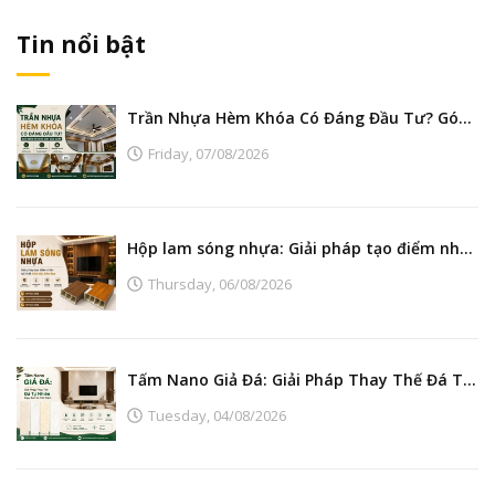
Tin nổi bật
Trần Nhựa Hèm Khóa Có Đáng Đầu Tư? Góc Nhìn Từ Nhà Máy Sản Xuất
Friday,
07/08/2026
Hộp lam sóng nhựa: Giải pháp tạo điểm nhấn nội thất hiện đại, bền đẹp
Thursday,
06/08/2026
Tấm Nano Giả Đá: Giải Pháp Thay Thế Đá Tự Nhiên Đẹp, Bền Và Tiết Kiệm
Tuesday,
04/08/2026