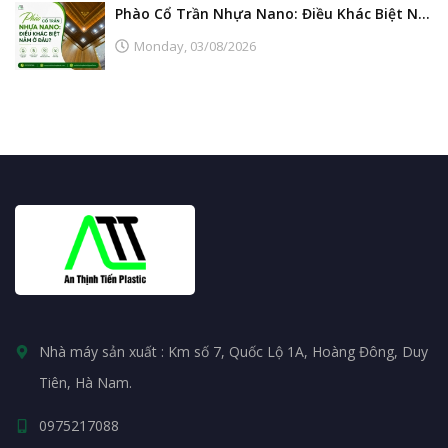
Phào Cổ Trần Nhựa Nano: Điều Khác Biệt Nằm Ở Đâu?
Monday,
03/08/2026
Nhà máy sản xuất : Km số 7, Quốc Lộ 1A, Hoàng Đông, Duy
Tiên, Hà Nam.
0975217088