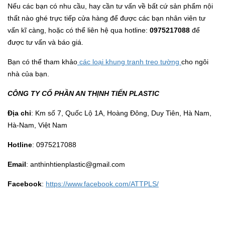
Nếu các bạn có nhu cầu, hay cần tư vấn về bất cứ sản phẩm nội
thất nào ghé trực tiếp cửa hàng để được các bạn nhân viên tư
vấn kĩ càng, hoặc có thể liên hệ qua hotline:
0975217088
để
được tư vấn và báo giá.
Bạn có thể tham khảo
các loại khung tranh treo tường
cho ngôi
nhà của bạn.
CÔNG TY CỔ PHẦN AN THỊNH TIẾN PLASTIC
Địa chỉ
: Km số 7, Quốc Lộ 1A, Hoàng Đông, Duy Tiên, Hà Nam,
Hà-Nam, Việt Nam
Hotline
: 0975217088
Email
: anthinhtienplastic@gmail.com
Facebook
:
https://www.facebook.com/ATTPLS/