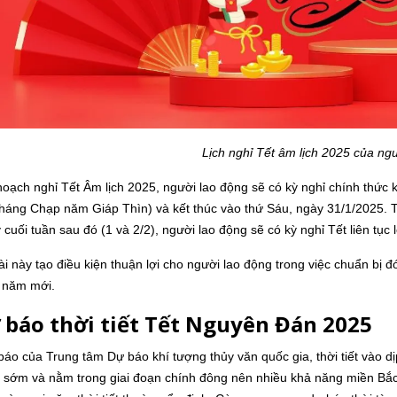
Lịch nghỉ Tết âm lịch 2025 của ng
oạch nghỉ Tết Âm lịch 2025, người lao động sẽ có kỳ nghỉ chính thức k
háng Chạp năm Giáp Thìn) và kết thúc vào thứ Sáu, ngày 31/1/2025. Tu
 cuối tuần sau đó (1 và 2/2), người lao động sẽ có kỳ nghỉ Tết liên tục
ài này tạo điều kiện thuận lợi cho người lao động trong việc chuẩn bị 
 năm mới.
ự báo thời tiết Tết Nguyên Đán 2025
áo của Trung tâm Dự báo khí tượng thủy văn quốc gia, thời tiết vào d
 sớm và nằm trong giai đoạn chính đông nên nhiều khả năng miền Bắc