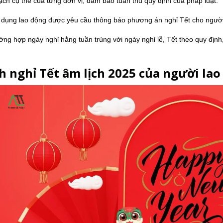
ạch cụ thể của từng đơn vị, đảm bảo tuân thủ quy định của pháp luật.
dụng lao động được yêu cầu thông báo phương án nghỉ Tết cho người l
ờng hợp ngày nghỉ hằng tuần trùng với ngày nghỉ lễ, Tết theo quy địn
ch nghỉ Tết âm lịch 2025 của người la