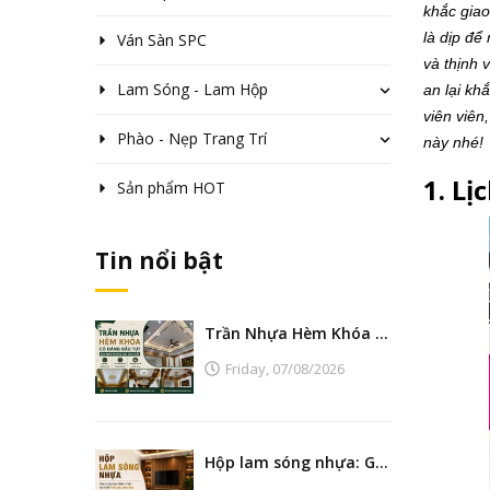
khắc giao
là dịp để
Ván Sàn SPC
và thịnh 
Lam Sóng - Lam Hộp
an lại kh
viên viên
Phào - Nẹp Trang Trí
này nhé!
1. Lị
Sản phẩm HOT
Tin nổi bật
Trần Nhựa Hèm Khóa Có Đáng Đầu Tư? Góc Nhìn Từ Nhà Máy Sản Xuất
Friday,
07/08/2026
Hộp lam sóng nhựa: Giải pháp tạo điểm nhấn nội thất hiện đại, bền đẹp