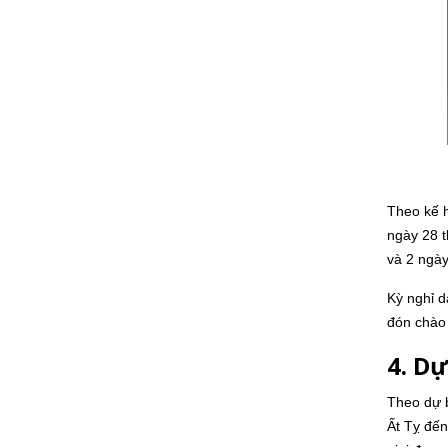
Theo kế h
ngày 28 t
và 2 ngày
Kỳ nghỉ d
đón chào
4. D
Theo dự b
Ất Tỵ đến