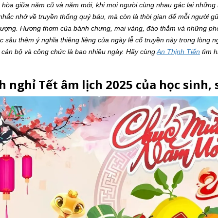
 hòa giữa năm cũ và năm mới, khi mọi người cùng nhau gác lại những l
 nhắc nhở về truyền thống quý báu, mà còn là thời gian để mỗi người
vượng. Hương thơm của bánh chưng, mai vàng, đào thắm và những phon
ắc sâu thêm ý nghĩa thiêng liêng của ngày lễ cổ truyền này trong lòng n
, cán bộ và công chức là bao nhiêu ngày. Hãy cùng
An Thịnh Tiến
tìm hi
ch nghỉ Tết âm lịch 2025 của học sinh, 