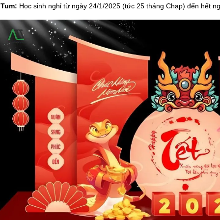
 Tum:
Học sinh nghỉ từ ngày 24/1/2025 (tức 25 tháng Chạp) đến hết ng