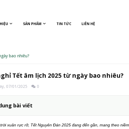
THIỆU
SẢN PHẨM
TIN TỨC
LIÊN HỆ
 ngày bao nhiêu?
nghỉ Tết âm lịch 2025 từ ngày bao nhiêu?
ay,
07/01/2025
0
dung bài viết
trời xuân rực rỡ, Tết Nguyên Đán 2025 đang đến gần, mang theo niềm 