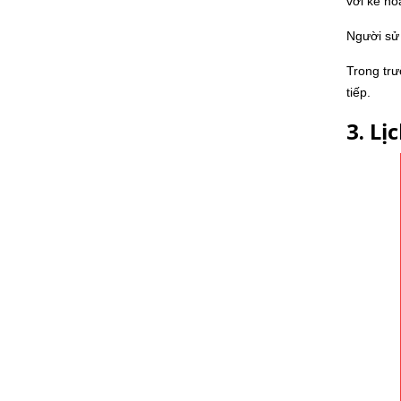
với kế ho
Người sử 
Trong trư
tiếp.
3. Lị