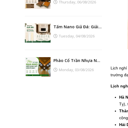
Thursday,
06/08/2026
Tấm Nano Giả Đá: Giải Pháp Thay Thế Đá Tự Nhiên Đẹp, Bền Và Tiết Kiệm
Tuesday,
04/08/2026
Phào Cổ Trần Nhựa Nano: Điều Khác Biệt Nằm Ở Đâu?
Lịch nghỉ
Monday,
03/08/2026
trường đại
Lịch ngh
Hà N
Tỵ),
Thàn
cộng
Hải