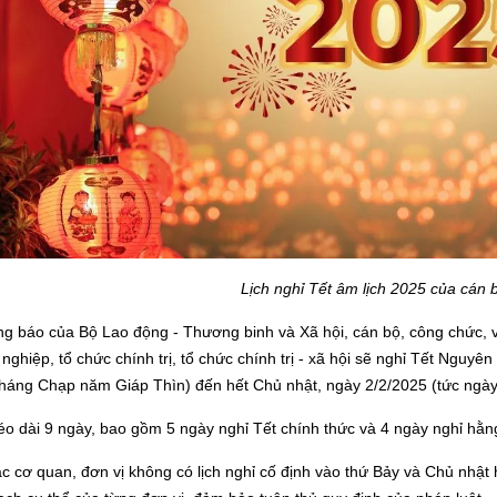
Lịch nghỉ Tết âm lịch 2025 của cán 
g báo của Bộ Lao động - Thương binh và Xã hội, cán bộ, công chức, 
 nghiệp, tổ chức chính trị, tổ chức chính trị - xã hội sẽ nghỉ Tết Nguy
tháng Chạp năm Giáp Thìn) đến hết Chủ nhật, ngày 2/2/2025 (tức ngà
éo dài 9 ngày, bao gồm 5 ngày nghỉ Tết chính thức và 4 ngày nghỉ hằn
ác cơ quan, đơn vị không có lịch nghỉ cố định vào thứ Bảy và Chủ nhật 