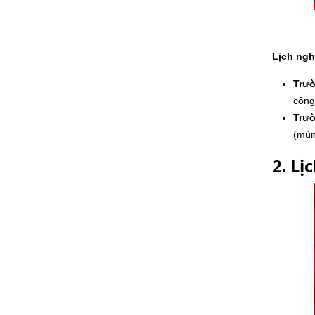
Lịch ngh
Trườ
cộng
Trườ
(mùn
2. Lị