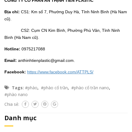
CÔNG TY CỔ PHẦN AN THỊNH TIẾN PLASTIC
Địa chỉ:
CS1: Km số 7, Phường Duy Hà, Tỉnh Ninh Bình (Hà Nam
cũ).
CS2: Cụm CN Kim Bình, Phường Phù Vân, Tỉnh Ninh
Bình (Hà Nam cũ).
Hotline:
0975217088
Email:
anthinhtienplastic@gmail.com.
Facebook:
https://www.facebook.com/ATTPLS/
Tags:
#phào
,
#phào cổ trần
,
#phào cổ trần nano
,
#phào nano
Chia sẻ:
Danh mục