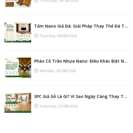
Thursday,
06/08/2026
Tấm Nano Giả Đá: Giải Pháp Thay Thế Đá Tự Nhiên Đẹp, Bền Và Tiết Kiệm
Tuesday,
04/08/2026
Phào Cổ Trần Nhựa Nano: Điều Khác Biệt Nằm Ở Đâu?
Monday,
03/08/2026
SPC Giả Gỗ Là Gì? Vì Sao Ngày Càng Thay Thế Sàn Gỗ Tự Nhiên?
Saturday,
01/08/2026