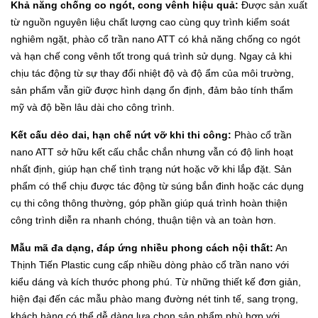
Khả năng chống co ngót, cong vênh hiệu quả:
Được sản xuất
từ nguồn nguyên liệu chất lượng cao cùng quy trình kiểm soát
nghiêm ngặt, phào cổ trần nano ATT có khả năng chống co ngót
và hạn chế cong vênh tốt trong quá trình sử dụng. Ngay cả khi
chịu tác động từ sự thay đổi nhiệt độ và độ ẩm của môi trường,
sản phẩm vẫn giữ được hình dạng ổn định, đảm bảo tính thẩm
mỹ và độ bền lâu dài cho công trình.
Kết cấu dẻo dai, hạn chế nứt vỡ khi thi công:
Phào cổ trần
nano ATT sở hữu kết cấu chắc chắn nhưng vẫn có độ linh hoạt
nhất định, giúp hạn chế tình trạng nứt hoặc vỡ khi lắp đặt. Sản
phẩm có thể chịu được tác động từ súng bắn đinh hoặc các dụng
cụ thi công thông thường, góp phần giúp quá trình hoàn thiện
công trình diễn ra nhanh chóng, thuận tiện và an toàn hơn.
Mẫu mã đa dạng, đáp ứng nhiều phong cách nội thất:
An
Thịnh Tiến Plastic cung cấp nhiều dòng phào cổ trần nano với
kiểu dáng và kích thước phong phú. Từ những thiết kế đơn giản,
hiện đại đến các mẫu phào mang đường nét tinh tế, sang trọng,
khách hàng có thể dễ dàng lựa chọn sản phẩm phù hợp với