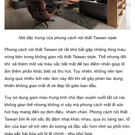
Nét đặc trưng của phong cách nội thất Taiwan style
Phong cách nội thất Taiwan sẽ rất khó bắt gặp những tông màu
nóng bên trong không gian nội thất Taiwan style. Thế nhưng đôi
khi sẽ thêm một vài màu sắc bắt mắt để tạo điểm nhấn giúp tổ
ấm thêm phần khác biệt và thu hút. Tuy nhiên, không nên lạm
dụng quá nhiều bởi việc làm này đôi khi sẽ gây phản tác dụng,
khiến không gian mất đi vẻ đẹp tối giản ban đầu.
Tuy sử dụng gam màu trung tính chủ đạo xuyên suốt tất cả các
không gian thế nhưng không vì vậy mà phong cách mất đi sức
hút hay mang đến sự đơn điệu, nhàm chán. Phong cách nội thất
Taiwan bởi lẽ với sắc độ đậm nhạt khác nhau, qua óc sáng tạo, tổ
ấm của bạn sẽ trở nên ấn tượng và đặc sắc hơn nhờ sự phối trộn
màu sắc hài hòa với tỷ lệ chính - phụ phù hợp.