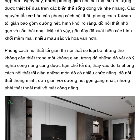
hợp hơn. Ngày nay, những không gian nội thất thật sự ấn tượng
được thiết kế dựa trên các biến thể sống động và nhẹ nhàng. Các
nguyên tắc cơ bản của phong cách nội thất, phong cách Taiwan
tối giản bao gồm đường nét, hình khối rõ ràng, đồ nội thất nhỏ
gọn và sắc thái nhạt. Mặc dù vậy, gần đây đã xuất hiện các hình
khối mềm mại, nhiều màu sắc và hoa văn hơn.
Phong cách nội thất tối giản thì nội thất sẽ loại bỏ những thứ
không cần thiết trong một không gian, trong đó những đồ vật có ý
nghĩa công năng cũng được hạn chế tối đa, thay vào đó là phong
cách nội thất tối giản những món đồ có nhiều chức năng, đồ nội
thất thông minh, đơn giản với đường nét gọn gàng nhất, nhưng
phải thật thoải mái về mặt công năng.