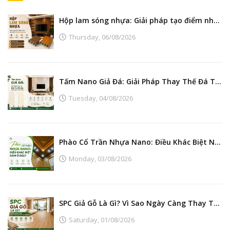
Hộp lam sóng nhựa: Giải pháp tạo điểm nhấn nội thất hiện đại, bền đẹp
Thursday,
06/08/2026
Tấm Nano Giả Đá: Giải Pháp Thay Thế Đá Tự Nhiên Đẹp, Bền Và Tiết Kiệm
Tuesday,
04/08/2026
Phào Cổ Trần Nhựa Nano: Điều Khác Biệt Nằm Ở Đâu?
Monday,
03/08/2026
SPC Giả Gỗ Là Gì? Vì Sao Ngày Càng Thay Thế Sàn Gỗ Tự Nhiên?
Saturday,
01/08/2026