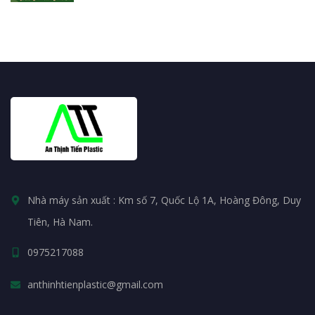
Nhà máy sản xuất : Km số 7, Quốc Lộ 1A, Hoàng Đông, Duy
Tiên, Hà Nam.
0975217088
anthinhtienplastic@gmail.com