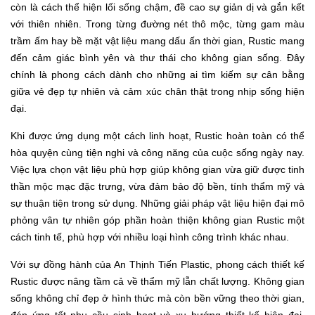
còn là cách thể hiện lối sống chậm, đề cao sự giản dị và gắn kết
với thiên nhiên. Trong từng đường nét thô mộc, từng gam màu
trầm ấm hay bề mặt vật liệu mang dấu ấn thời gian, Rustic mang
đến cảm giác bình yên và thư thái cho không gian sống. Đây
chính là phong cách dành cho những ai tìm kiếm sự cân bằng
giữa vẻ đẹp tự nhiên và cảm xúc chân thật trong nhịp sống hiện
đại.
Khi được ứng dụng một cách linh hoạt, Rustic hoàn toàn có thể
hòa quyện cùng tiện nghi và công năng của cuộc sống ngày nay.
Việc lựa chọn vật liệu phù hợp giúp không gian vừa giữ được tinh
thần mộc mạc đặc trưng, vừa đảm bảo độ bền, tính thẩm mỹ và
sự thuận tiện trong sử dụng. Những giải pháp vật liệu hiện đại mô
phỏng vân tự nhiên góp phần hoàn thiện không gian Rustic một
cách tinh tế, phù hợp với nhiều loại hình công trình khác nhau.
Với sự đồng hành của An Thịnh Tiến Plastic, phong cách thiết kế
Rustic được nâng tầm cả về thẩm mỹ lẫn chất lượng. Không gian
sống không chỉ đẹp ở hình thức mà còn bền vững theo thời gian,