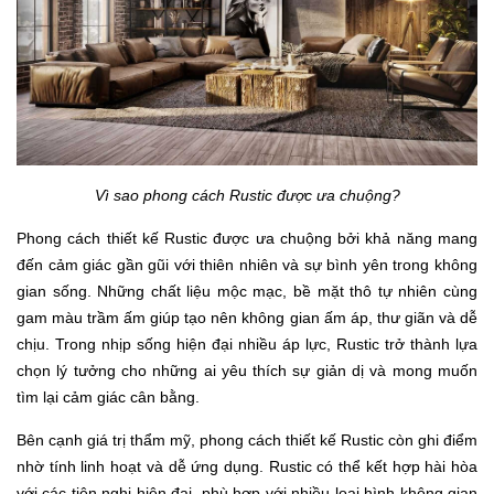
Vì sao phong cách Rustic được ưa chuộng?
Phong cách thiết kế Rustic được ưa chuộng bởi khả năng mang
đến cảm giác gần gũi với thiên nhiên và sự bình yên trong không
gian sống. Những chất liệu mộc mạc, bề mặt thô tự nhiên cùng
gam màu trầm ấm giúp tạo nên không gian ấm áp, thư giãn và dễ
chịu. Trong nhịp sống hiện đại nhiều áp lực, Rustic trở thành lựa
chọn lý tưởng cho những ai yêu thích sự giản dị và mong muốn
tìm lại cảm giác cân bằng.
Bên cạnh giá trị thẩm mỹ, phong cách thiết kế Rustic còn ghi điểm
nhờ tính linh hoạt và dễ ứng dụng. Rustic có thể kết hợp hài hòa
với các tiện nghi hiện đại, phù hợp với nhiều loại hình không gian