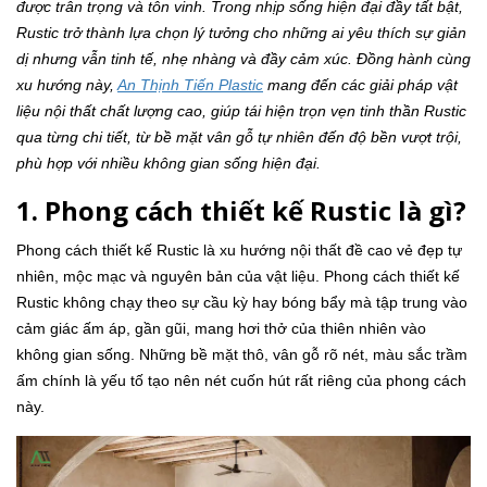
được trân trọng và tôn vinh. Trong nhịp sống hiện đại đầy tất bật,
Rustic trở thành lựa chọn lý tưởng cho những ai yêu thích sự giản
dị nhưng vẫn tinh tế, nhẹ nhàng và đầy cảm xúc. Đồng hành cùng
xu hướng này,
An Thịnh Tiến Plastic
mang đến các giải pháp vật
liệu nội thất chất lượng cao, giúp tái hiện trọn vẹn tinh thần Rustic
qua từng chi tiết, từ bề mặt vân gỗ tự nhiên đến độ bền vượt trội,
phù hợp với nhiều không gian sống hiện đại.
1. Phong cách thiết kế Rustic là gì?
Phong cách thiết kế Rustic là xu hướng nội thất đề cao vẻ đẹp tự
nhiên, mộc mạc và nguyên bản của vật liệu. Phong cách thiết kế
Rustic không chạy theo sự cầu kỳ hay bóng bẩy mà tập trung vào
cảm giác ấm áp, gần gũi, mang hơi thở của thiên nhiên vào
không gian sống. Những bề mặt thô, vân gỗ rõ nét, màu sắc trầm
ấm chính là yếu tố tạo nên nét cuốn hút rất riêng của phong cách
này.