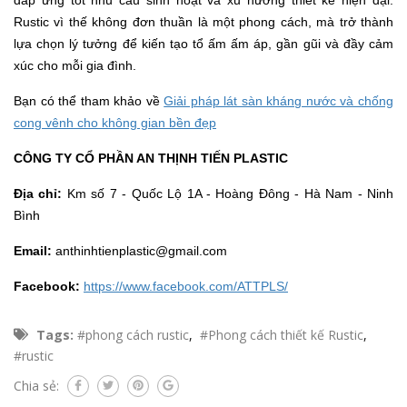
đáp ứng tốt nhu cầu sinh hoạt và xu hướng thiết kế hiện đại.
Rustic vì thế không đơn thuần là một phong cách, mà trở thành
lựa chọn lý tưởng để kiến tạo tổ ấm ấm áp, gần gũi và đầy cảm
xúc cho mỗi gia đình.
Bạn có thể tham khảo về
Giải pháp lát sàn kháng nước và chống
cong vênh cho không gian bền đẹp
CÔNG TY CỔ PHẦN AN THỊNH TIẾN PLASTIC
Địa chỉ:
Km số 7 - Quốc Lộ 1A - Hoàng Đông - Hà Nam - Ninh
Bình
Email:
anthinhtienplastic@gmail.com
Facebook:
https://www.facebook.com/ATTPLS/
Tags:
#phong cách rustic
,
#Phong cách thiết kế Rustic
,
#rustic
Chia sẻ: