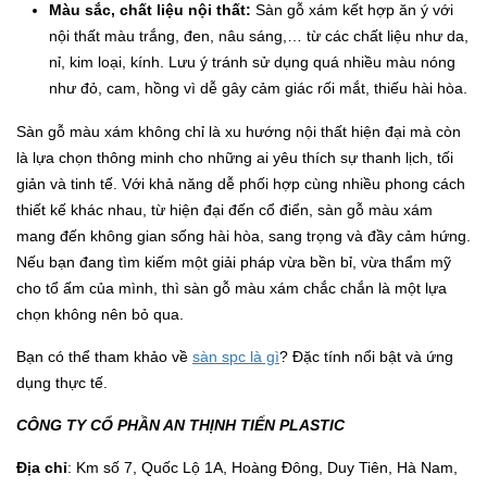
Màu sắc, chất liệu nội thất:
Sàn gỗ xám kết hợp ăn ý với
nội thất màu trắng, đen, nâu sáng,… từ các chất liệu như da,
nỉ, kim loại, kính. Lưu ý tránh sử dụng quá nhiều màu nóng
như đỏ, cam, hồng vì dễ gây cảm giác rối mắt, thiếu hài hòa.
Sàn gỗ màu xám không chỉ là xu hướng nội thất hiện đại mà còn
là lựa chọn thông minh cho những ai yêu thích sự thanh lịch, tối
giản và tinh tế. Với khả năng dễ phối hợp cùng nhiều phong cách
thiết kế khác nhau, từ hiện đại đến cổ điển, sàn gỗ màu xám
mang đến không gian sống hài hòa, sang trọng và đầy cảm hứng.
Nếu bạn đang tìm kiếm một giải pháp vừa bền bỉ, vừa thẩm mỹ
cho tổ ấm của mình, thì sàn gỗ màu xám chắc chắn là một lựa
chọn không nên bỏ qua.
Bạn có thể tham khảo về
sàn spc là gì
? Đặc tính nổi bật và ứng
dụng thực tế.
CÔNG TY CỔ PHẦN AN THỊNH TIẾN PLASTIC
Địa chỉ
: Km số 7, Quốc Lộ 1A, Hoàng Đông, Duy Tiên, Hà Nam,