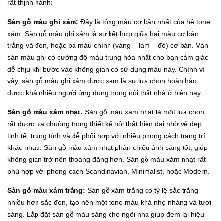
rất thịnh hành:
Sàn gỗ màu ghi xám:
Đây là tông màu cơ bản nhất của hệ tone
xám. Sàn gỗ màu ghi xám là sự kết hợp giữa hai màu cơ bản
trắng và đen, hoặc ba màu chính (vàng – lam – đỏ) cơ bản. Ván
sàn màu ghi có cường độ màu trung hòa nhất cho bạn cảm giác
dễ chịu khi bước vào không gian có sử dụng màu này. Chính vì
vậy, sàn gỗ màu ghi xám được xem là sự lựa chọn hoàn hảo
được khá nhiều người ứng dụng trong nội thất nhà ở hiện nay.
Sàn gỗ màu xám nhạt:
Sàn gỗ màu xám nhạt là một lựa chọn
rất được ưa chuộng trong thiết kế nội thất hiện đại nhờ vẻ đẹp
tinh tế, trung tính và dễ phối hợp với nhiều phong cách trang trí
khác nhau. Sàn gỗ màu xám nhạt phản chiếu ánh sáng tốt, giúp
không gian trở nên thoáng đãng hơn. Sàn gỗ màu xám nhạt rất
phù hợp với phong cách Scandinavian, Minimalist, hoặc Modern.
Sàn gỗ màu xám trắng:
Sàn gỗ xám trắng có tỷ lệ sắc trắng
nhiều hơn sắc đen, tạo nên một tone màu khá nhẹ nhàng và tươi
sáng. Lắp đặt sàn gỗ màu sáng cho ngôi nhà giúp đem lại hiệu