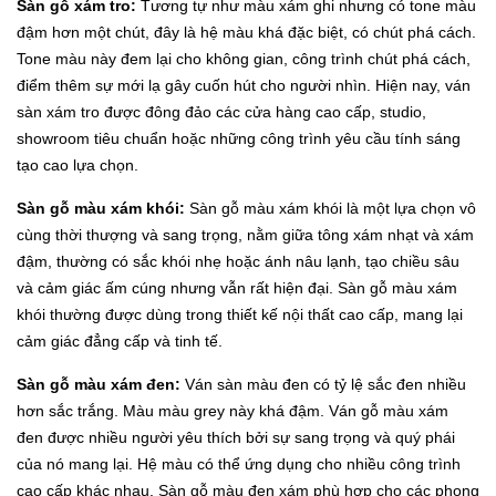
Sàn gỗ xám tro:
Tương tự như màu xám ghi nhưng có tone màu
đậm hơn một chút, đây là hệ màu khá đặc biệt, có chút phá cách.
Tone màu này đem lại cho không gian, công trình chút phá cách,
điểm thêm sự mới lạ gây cuốn hút cho người nhìn. Hiện nay, ván
sàn xám tro được đông đảo các cửa hàng cao cấp, studio,
showroom tiêu chuẩn hoặc những công trình yêu cầu tính sáng
tạo cao lựa chọn.
Sàn gỗ màu xám khói:
Sàn gỗ màu xám khói là một lựa chọn vô
cùng thời thượng và sang trọng, nằm giữa tông xám nhạt và xám
đậm, thường có sắc khói nhẹ hoặc ánh nâu lạnh, tạo chiều sâu
và cảm giác ấm cúng nhưng vẫn rất hiện đại. Sàn gỗ màu xám
khói thường được dùng trong thiết kế nội thất cao cấp, mang lại
cảm giác đẳng cấp và tinh tế.
Sàn gỗ màu xám đen:
Ván sàn màu đen có tỷ lệ sắc đen nhiều
hơn sắc trắng. Màu màu grey này khá đậm. Ván gỗ màu xám
đen được nhiều người yêu thích bởi sự sang trọng và quý phái
của nó mang lại. Hệ màu có thể ứng dụng cho nhiều công trình
cao cấp khác nhau. Sàn gỗ màu đen xám phù hợp cho các phong