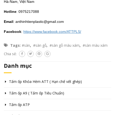
Hà-Nam, Việt Nam
Hotline
: 0975217088
Email
: anthinhtienplastic@gmail.com
Facebook
:
https://www.facebook.com/ATTPLS/
Tags:
#sàn
,
#sàn gỗ
,
#sàn gỗ màu xám
,
#sàn màu xám
Chia sẻ:
Danh mục
Tấm ốp Khóa Hèm ATT ( Hạn chế vết ghép)
Tấm ốp A9 ( Tấm ốp Tiêu Chuẩn)
Tấm ốp ATP