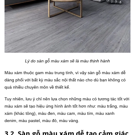
Lý do sàn gỗ màu xám sẽ là màu thịnh hành
Màu xám thuộc gam màu trung tính, vì vậy sàn gỗ màu xám dễ
dàng phối với bất kỳ màu sắc nội thất nào cho dù bạn không có
quá nhiều chuyên môn về thiết kế.
Tuy nhiên, lưu ý chỉ nên lựa chọn những màu có tương tác tốt với
màu xám sẽ tạo hiệu ứng hình ảnh tốt hơn như: màu trắng, màu
xám (khác tông), màu đen, màu cam, màu tím, màu xanh
denim, màu pastel, màu đỏ, màu vàng.
3.2. Sàn gỗ màu xám dễ tạo cảm giác