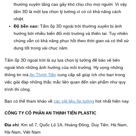
thường xuyên tăng cao gây khó chịu cho mọi người. Vì vậy
tấm 3D là một lựa chọn lý tưởng vì có có khả năng cách
nhiệt.
Độ bền cao:
Tấm ốp 3D ngoài trời thường xuyên bị ảnh
hưởng bởi nhiều biến đổi môi trường và thiên tai. Tuy nhiên
chúng vẫn có khả năng phục hồi theo thời gian và có thể sử
dụng tốt trong vài chục năm.
Tấm ốp 3D ngoài trời là sự lựa chọn lý tưởng để bảo vệ bên
ngoài khỏi những ảnh hưởng của môi trường. Hy vọng những
thông tin mà
An Thịnh Tiến
cung cấp sẽ giúp ích cho bạn trong
việc giải đáp những thắc mắc liên quan đến sản phẩm như quy
trình thi công.
Bạn có thể tham khảo về
các vật liệu ốp tường
hot nhất hiện nay.
CÔNG TY CỔ PHẦN AN THỊNH TIẾN PLASTIC
Địa chỉ
: Km số 7, Quốc Lộ 1A, Hoàng Đông, Duy Tiên, Hà Nam,
Hà-Nam, Việt Nam