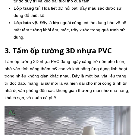
từ đó duy trì và kéo dài tuổi thọ của tấm.
Lớp trang trí
: Họa tiết 3D nổi bật, đầy màu sắc được sử
dụng để thiết kế.
Lớp bảo vệ:
Đây là lớp ngoài cùng, có tác dụng bảo vệ bề
mặt tấm tường khỏi ẩm, mốc, trầy xước trong quá trình sử
dụng.
3. Tấm ốp tường 3D nhựa PVC
Tấm ốp tường 3D nhựa PVC đang ngày càng trở nên phổ biến,
nhờ vào tính năng thẩm mỹ cao và khả năng ứng dụng linh hoạt
trong nhiều không gian khác nhau. Đây là một loại vật liệu trang
trí độc đáo, mang lại sự mới lạ và hiện đại cho mọi công trình từ
nhà ở, văn phòng đến các không gian thương mại như nhà hàng,
khách sạn, và quán cà phê.