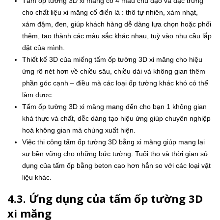
Tấm ốp tường 3D xi măng có 4 màu chủ đạo và đặc trưng
cho chất liệu xi măng cổ điển là : thô tự nhiên, xám nhạt,
xám đậm, đen, giúp khách hàng dễ dàng lựa chọn hoặc phối
thêm, tạo thành các màu sắc khác nhau, tuỳ vào nhu cầu lắp
đặt của mình.
Thiết kế 3D của miếng tấm ốp tường 3D xi măng cho hiệu
ứng rõ nét hơn về chiều sâu, chiều dài và không gian thêm
phần góc cạnh – điều mà các loại ốp tường khác khó có thể
làm được.
Tấm ốp tường 3D xi măng mang đến cho bạn 1 không gian
khá thực và chất, dễc dàng tạo hiệu ứng giúp chuyên nghiệp
hoá không gian mà chúng xuất hiện.
Việc thi công tấm ốp tường 3D bằng xi măng giúp mang lại
sự bền vững cho những bức tường. Tuổi thọ và thời gian sử
dụng của tấm ốp bằng beton cao hơn hẳn so với các loại vật
liệu khác.
4.3. Ứng dụng của tấm ốp tường 3D
xi măng