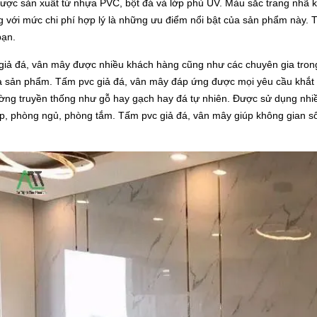
được sản xuất từ nhựa PVC, bột đá và lớp phủ UV. Màu sắc trang nhã k
g với mức chi phí hợp lý là những ưu điểm nổi bật của sản phẩm này. T
bạn.
giả đá, vân mây được nhiều khách hàng cũng như các chuyên gia tron
a sản phẩm. Tấm pvc giả đá, vân mây đáp ứng được mọi yêu cầu khắt 
ường truyền thống như gỗ hay gạch hay đá tự nhiên. Được sử dụng nhi
, phòng ngủ, phòng tắm. Tấm pvc giả đá, vân mây giúp không gian số