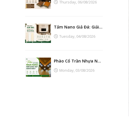
Thursday,
06/08/2026
Tấm Nano Giả Đá: Giải Pháp Thay Thế Đá Tự Nhiên Đẹp, Bền Và Tiết Kiệm
Tuesday,
04/08/2026
Phào Cổ Trần Nhựa Nano: Điều Khác Biệt Nằm Ở Đâu?
Monday,
03/08/2026