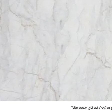
Tấm nhựa giả đá PVC là 