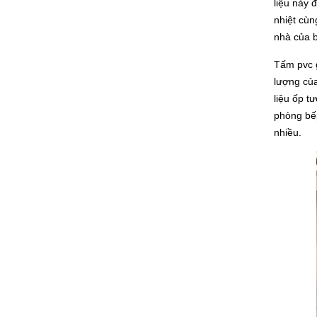
liệu này 
nhiệt cùn
nhà của 
Tấm pvc 
lượng củ
liệu ốp t
phòng bếp
nhiều.