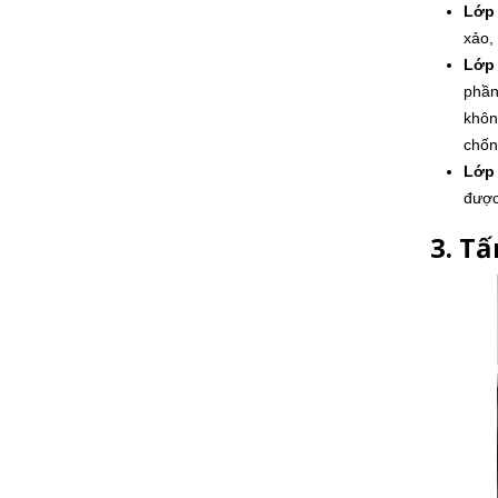
Lớp 
xảo,
Lớp
phần
khôn
chốn
Lớp
được
3. T