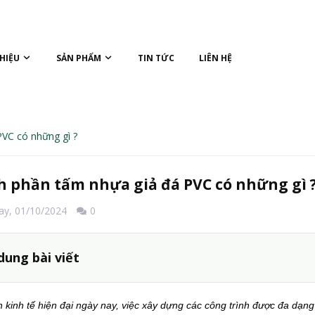
THIỆU
SẢN PHẨM
TIN TỨC
LIÊN HỆ
 PVC có những gì ?
h phần tấm nhựa giả đá PVC có những gì 
ay,
01/10/2024
0
dung bài viết
 kinh tế hiện đại ngày nay, việc xây dựng các công trình được đa dạng