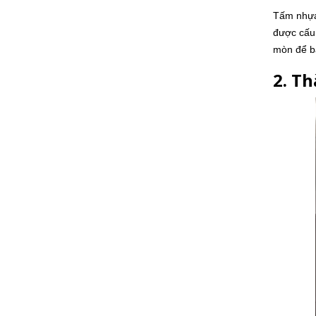
Tấm nhựa 
được cấu 
mòn để bả
2. T