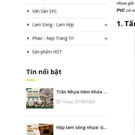
nhựa giả 
PVC
có n
Ván Sàn SPC
1. Tấ
Lam Sóng - Lam Hộp
Phào - Nẹp Trang Trí
Sản phẩm HOT
Tin nổi bật
Trần Nhựa Hèm Khóa Có Đáng Đầu Tư? Góc Nhìn Từ Nhà Máy Sản Xuất
Friday,
07/08/2026
Hộp lam sóng nhựa: Giải pháp tạo điểm nhấn nội thất hiện đại, bền đẹp