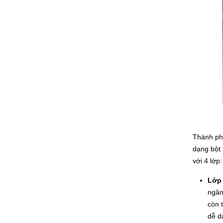
Thành phầ
dạng bột 
với 4 lớp:
Lớp 
ngăn
còn 
dễ d