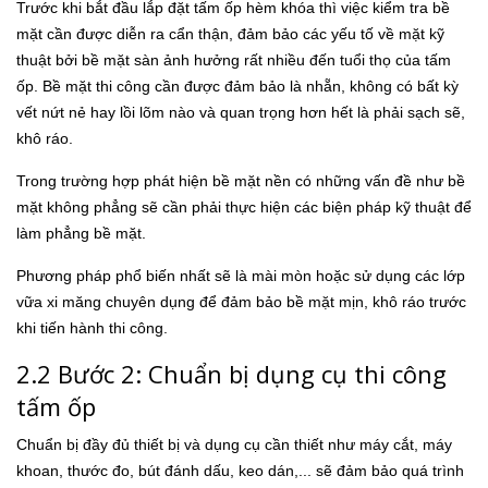
Trước khi bắt đầu lắp đặt tấm ốp hèm khóa thì việc kiểm tra bề
mặt cần được diễn ra cẩn thận, đảm bảo các yếu tố về mặt kỹ
thuật bởi bề mặt sàn ảnh hưởng rất nhiều đến tuổi thọ của tấm
ốp. Bề mặt thi công cần được đảm bảo là nhẵn, không có bất kỳ
vết nứt nẻ hay lồi lõm nào và quan trọng hơn hết là phải sạch sẽ,
khô ráo.
Trong trường hợp phát hiện bề mặt nền có những vấn đề như bề
mặt không phẳng sẽ cần phải thực hiện các biện pháp kỹ thuật để
làm phẳng bề mặt.
Phương pháp phổ biến nhất sẽ là mài mòn hoặc sử dụng các lớp
vữa xi măng chuyên dụng để đảm bảo bề mặt mịn, khô ráo trước
khi tiến hành thi công.
2.2 Bước 2: Chuẩn bị dụng cụ thi công
tấm ốp
Chuẩn bị đầy đủ thiết bị và dụng cụ cần thiết như máy cắt, máy
khoan, thước đo, bút đánh dấu, keo dán,... sẽ đảm bảo quá trình