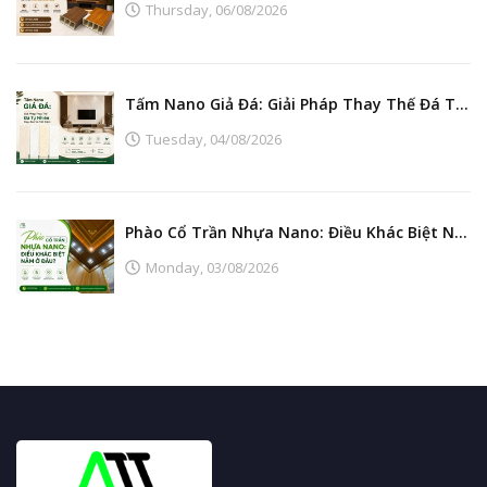
Thursday,
06/08/2026
Tấm Nano Giả Đá: Giải Pháp Thay Thế Đá Tự Nhiên Đẹp, Bền Và Tiết Kiệm
Tuesday,
04/08/2026
Phào Cổ Trần Nhựa Nano: Điều Khác Biệt Nằm Ở Đâu?
Monday,
03/08/2026