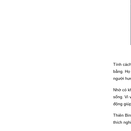
Tính các
bằng. Họ
người hướ
Nhờ có k
sống. Vì
động giúp
Thiên Bìn
thích ngh