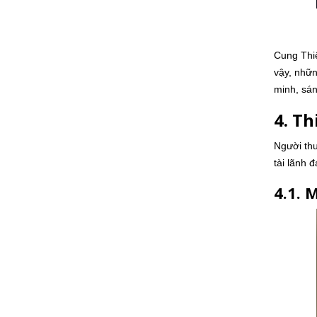
Cung Thi
vậy, nhữ
minh, sán
4. T
Người thu
tài lãnh 
4.1. 