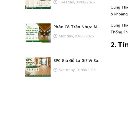
Tuesday,
04/08/2026
Cung Thiê
ở khoảng 
Cung Thi
Phào Cổ Trần Nhựa Nano: Điều Khác Biệt Nằm Ở Đâu?
Thống lĩ
Monday,
03/08/2026
2. T
SPC Giả Gỗ Là Gì? Vì Sao Ngày Càng Thay Thế Sàn Gỗ Tự Nhiên?
Saturday,
01/08/2026