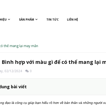
THIỆU
SẢN PHẨM
TIN TỨC
LIÊN HỆ
 có thể mang lại may mắn
 Bình hợp với màu gì để có thể mang lại
ay,
02/12/2024
0
dung bài viết
g đạo là công cụ giúp bạn hiểu rõ hơn về bản thân và những người x