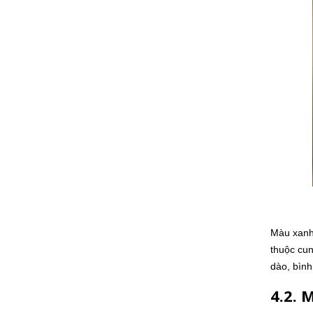
Màu xanh 
thuộc cun
dào, bình
4.2. 