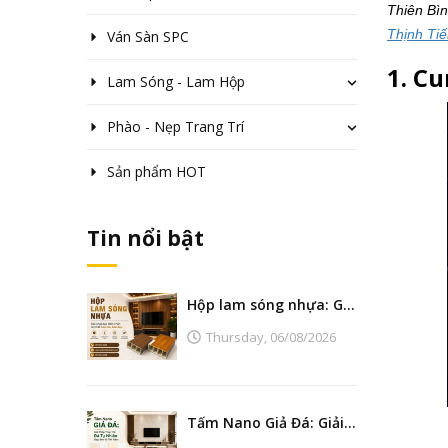
Thiên Bìn
Thịnh Ti
Ván Sàn SPC
1. Cu
Lam Sóng - Lam Hộp
Phào - Nẹp Trang Trí
Sản phẩm HOT
Tin nổi bật
Hộp lam sóng nhựa: Giải pháp tạo điểm nhấn nội thất hiện đại, bền đẹp
Thursday,
06/08/2026
Tấm Nano Giả Đá: Giải Pháp Thay Thế Đá Tự Nhiên Đẹp, Bền Và Tiết Kiệm