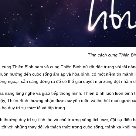
Tính cách cung Thiên Bì
h cung Thiên Bình nam và cung Thiên Bình nữ rất đặc trưng với tài năn
 luôn hướng đến cuộc sống ấm áp và hòa bình, có một niềm tin mãnh li
ng ngoại, sẵn sàng đứng ra để có thể giải quyết mọi xung đột nhằm duy
hả năng lắng nghe và giao tiếp thông minh, Thiên Bình luôn luôn bình tĩnh
 vậy, Thiên Bình thường nhận được sự yêu mến và thu hút mọi người x
 họ duy trì sự thực tế và tập trung.
h thường duy trì sự tỉnh táo và chủ trương sống tích cực, đặt sự điều 
i tốt với những thay đổi và thách thức trong cuộc sống, tránh xa khỏi 