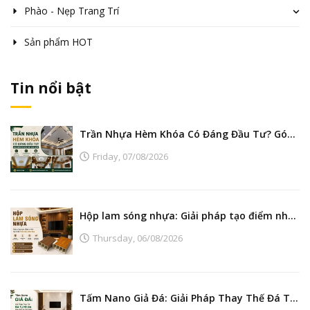
Phào - Nẹp Trang Trí
Sản phẩm HOT
Tin nổi bật
Trần Nhựa Hèm Khóa Có Đáng Đầu Tư? Góc Nhìn Từ Nhà Máy Sản Xuất
Friday,
07/08/2026
Hộp lam sóng nhựa: Giải pháp tạo điểm nhấn nội thất hiện đại, bền đẹp
Thursday,
06/08/2026
Tấm Nano Giả Đá: Giải Pháp Thay Thế Đá Tự Nhiên Đẹp, Bền Và Tiết Kiệm