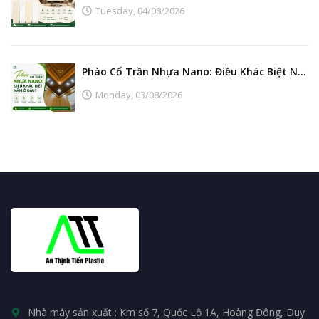
Tuesday,
04/08/2026
Phào Cổ Trần Nhựa Nano: Điều Khác Biệt Nằm Ở Đâu?
Monday,
03/08/2026
Nhà máy sản xuất : Km số 7, Quốc Lộ 1A, Hoàng Đông, Duy