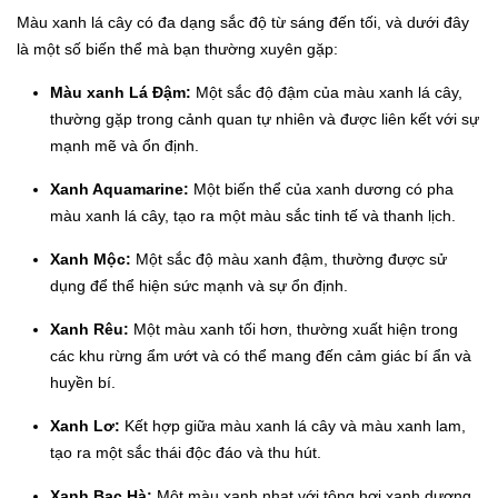
Màu xanh lá cây có đa dạng sắc độ từ sáng đến tối, và dưới đây
là một số biến thể mà bạn thường xuyên gặp:
Màu xanh Lá Đậm:
Một sắc độ đậm của màu xanh lá cây,
thường gặp trong cảnh quan tự nhiên và được liên kết với sự
mạnh mẽ và ổn định.
Xanh Aquamarine:
Một biến thể của xanh dương có pha
màu xanh lá cây, tạo ra một màu sắc tinh tế và thanh lịch.
Xanh Mộc:
Một sắc độ màu xanh đậm, thường được sử
dụng để thể hiện sức mạnh và sự ổn định.
Xanh Rêu:
Một màu xanh tối hơn, thường xuất hiện trong
các khu rừng ẩm ướt và có thể mang đến cảm giác bí ẩn và
huyền bí.
Xanh Lơ:
Kết hợp giữa màu xanh lá cây và màu xanh lam,
tạo ra một sắc thái độc đáo và thu hút.
Xanh Bạc Hà:
Một màu xanh nhạt với tông hơi xanh dương,