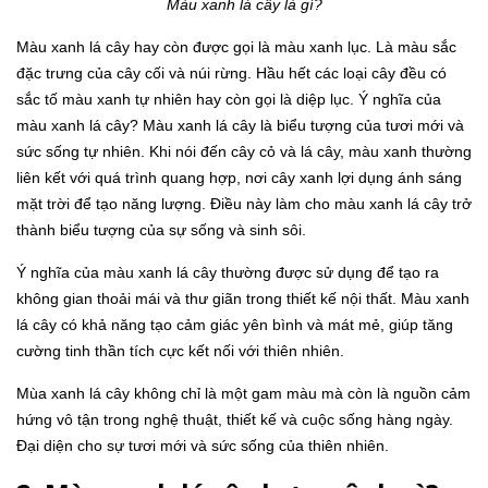
Màu xanh lá cây là gì?
Màu xanh lá cây hay còn được gọi là màu xanh lục. Là màu sắc
đặc trưng của cây cối và núi rừng. Hầu hết các loại cây đều có
sắc tố màu xanh tự nhiên hay còn gọi là diệp lục. Ý nghĩa của
màu xanh lá cây? Màu xanh lá cây là biểu tượng của tươi mới và
sức sống tự nhiên. Khi nói đến cây cỏ và lá cây, màu xanh thường
liên kết với quá trình quang hợp, nơi cây xanh lợi dụng ánh sáng
mặt trời để tạo năng lượng. Điều này làm cho màu xanh lá cây trở
thành biểu tượng của sự sống và sinh sôi.
Ý nghĩa của màu xanh lá cây thường được sử dụng để tạo ra
không gian thoải mái và thư giãn trong thiết kế nội thất. Màu xanh
lá cây có khả năng tạo cảm giác yên bình và mát mẻ, giúp tăng
cường tinh thần tích cực kết nối với thiên nhiên.
Mùa xanh lá cây không chỉ là một gam màu mà còn là nguồn cảm
hứng vô tận trong nghệ thuật, thiết kế và cuộc sống hàng ngày.
Đại diện cho sự tươi mới và sức sống của thiên nhiên.