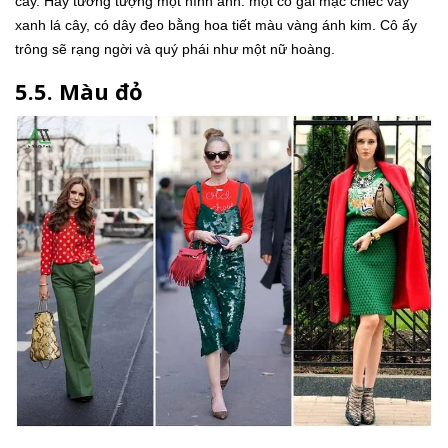
cây. Hãy tưởng tượng một hình ảnh: một cô gái mặc chiếc váy
xanh lá cây, có dây đeo bằng hoa tiết màu vàng ánh kim. Cô ấy
trông sẽ rạng ngời và quý phái như một nữ hoàng.
5.5. Màu đỏ