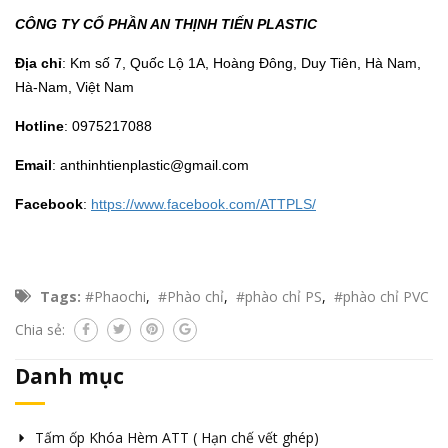
CÔNG TY CỔ PHẦN AN THỊNH TIẾN PLASTIC
Địa chỉ
: Km số 7, Quốc Lộ 1A, Hoàng Đông, Duy Tiên, Hà Nam,
Hà-Nam, Việt Nam
Hotline
: 0975217088
Email
: anthinhtienplastic@gmail.com
Facebook
:
https://www.facebook.com/ATTPLS/
Tags:
#Phaochi
,
#Phào chỉ
,
#phào chỉ PS
,
#phào chỉ PVC
Chia sẻ:
Danh mục
Tấm ốp Khóa Hèm ATT ( Hạn chế vết ghép)