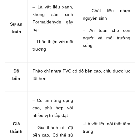
– Là vật liệu xanh,
– Chất liệu nhựa
không sản sinh
nguyên sinh
Formaldehyde gây
Sự an
hại
– An toàn cho con
toàn
người và môi trường
– Thân thiện với môi
sống
trường
Độ
Phào chỉ nhựa PVC có độ bền cao, chịu được lực
bền
tốt hơn
– Có tính ứng dụng
cao, phù hợp với
nhiều vị trí lắp đặt
Giá
–Là vật liệu nội thất tầm
– Giá thành rẻ, độ
thành
trung
bền cao. Có thể sử