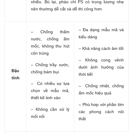
nhiều. Bù lại, phào chỉ PS có trọng lượng nhẹ
nên thường dễ cắt và dễ thi công hơn.
– Đa dạng mẫu mã và
– Chống thấm
kiểu dáng
nước, chống ẩm
mốc, không thu hút
– Khả năng cách âm tốt
côn trùng
– Không cong vênh
– Chống trầy xước,
dưới ảnh hưởng của
Đặc
chống bám bụi
thời tiết
tính
– Có nhiều sự lựa
– Chống nhiệt, chống
chọn về mẫu mã,
ẩm mốc hiệu quả
thiết kế tinh xảo
– Phù hợp với phần lớn
– Không cần xử lý
các phong cách nội
mối nối
thất