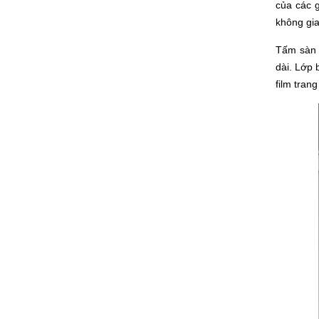
của các 
không gia
Tấm sàn n
dài. Lớp 
film tran