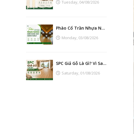
Tuesday,
04/08/2026
Phào Cổ Trần Nhựa Nano: Điều Khác Biệt Nằm Ở Đâu?
Monday,
03/08/2026
SPC Giả Gỗ Là Gì? Vì Sao Ngày Càng Thay Thế Sàn Gỗ Tự Nhiên?
Saturday,
01/08/2026