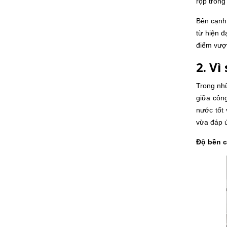
rộp trong
Bên cạnh
từ hiện đ
điểm vượt
2. V
Trong nh
giữa côn
nước tốt 
vừa đáp ứ
Độ bền c