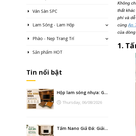
Không chỉ
thất khác
Ván Sàn SPC
phí và dễ
Lam Sóng - Lam Hộp
cùng
An T
của dòng 
Phào - Nẹp Trang Trí
1. T
Sản phẩm HOT
Tin nổi bật
Hộp lam sóng nhựa: Giải pháp tạo điểm nhấn nội thất hiện đại, bền đẹp
Thursday,
06/08/2026
Tấm Nano Giả Đá: Giải Pháp Thay Thế Đá Tự Nhiên Đẹp, Bền Và Tiết Kiệm