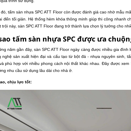
 quá trình sử dụng.
 đó, tấm sàn nhựa SPC ATT Floor còn được đánh giá cao nhờ mẫu mã đ
ại đến tối giản. Hệ thống hèm khóa thông minh giúp thi công nhanh chó
 trội này, sàn SPC ATT Floor đang trở thành lựa chọn lý tưởng cho nhi
ì sao tấm sàn nhựa SPC được ưa chuộn
ững năm gần đây, sàn SPC ATT Floor ngày càng được nhiều gia đình l
g nghệ sản xuất hiện đại và cấu tạo từ bột đá - nhựa nguyên sinh,
và phù hợp với nhiều phong cách nội thất khác nhau. Đây được xem l
ng nhu cầu sử dụng lâu dài cho nhà ở.
ao, chịu lực tốt: