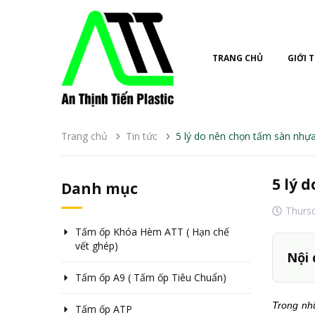
TRANG CHỦ
GIỚI 
Trang chủ
Tin tức
5 lý do nên chọn tấm sàn nhự
5 lý 
Danh mục
Thurs
Tấm ốp Khóa Hèm ATT ( Hạn chế
vết ghép)
Nội 
Tấm ốp A9 ( Tấm ốp Tiêu Chuẩn)
Trong nh
Tấm ốp ATP