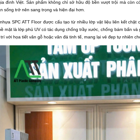
gia đình Việt. Sản phẩm không chỉ sở hữu độ bền vượt trội mà còn c
n sống trở nên sang trọng và hiện đại hơn.
hựa SPC ATT Floor được cấu tạo từ nhiều lớp vật liệu liên kết chặt
bề mặt là lớp phủ UV có tác dụng chống trầy xước, chống bám bẩn và g
g trí với họa tiết vân gỗ hoặc vân đá tinh tế, mang lại vẻ đẹp tự nhiên c