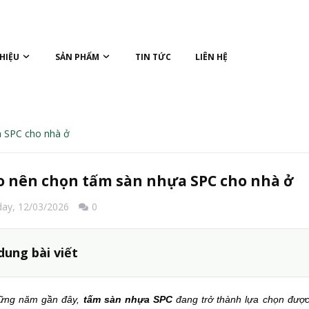
THIỆU
SẢN PHẨM
TIN TỨC
LIÊN HỆ
a SPC cho nhà ở
do nên chọn tấm sàn nhựa SPC cho nhà ở
day,
12/03/2026
0
dung bài viết
ững năm gần đây,
tấm sàn nhựa SPC
đang trở thành lựa chọn được 