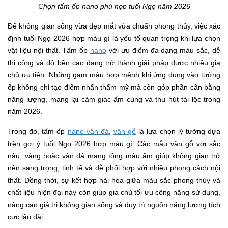
Chọn tấm ốp nano phù hợp tuổi Ngọ năm 2026
Để không gian sống vừa đẹp mắt vừa chuẩn phong thủy, việc xác
định tuổi Ngọ 2026 hợp màu gì là yếu tố quan trọng khi lựa chọn
vật liệu nội thất. Tấm ốp
nano
với ưu điểm đa dạng màu sắc, dễ
thi công và độ bền cao đang trở thành giải pháp được nhiều gia
chủ ưu tiên. Những gam màu hợp mệnh khi ứng dụng vào tường
ốp không chỉ tạo điểm nhấn thẩm mỹ mà còn góp phần cân bằng
năng lượng, mang lại cảm giác ấm cúng và thu hút tài lộc trong
năm 2026.
Trong đó, tấm ốp
nano vân đá
,
vân gỗ
là lựa chọn lý tưởng dựa
trên gợi ý tuổi Ngọ 2026 hợp màu gì. Các mẫu vân gỗ với sắc
nâu, vàng hoặc vân đá mang tông màu ấm giúp không gian trở
nên sang trọng, tinh tế và dễ phối hợp với nhiều phong cách nội
thất. Đồng thời, sự kết hợp hài hòa giữa màu sắc phong thủy và
chất liệu hiện đại này còn giúp gia chủ tối ưu công năng sử dụng,
nâng cao giá trị không gian sống và duy trì nguồn năng lượng tích
cực lâu dài.