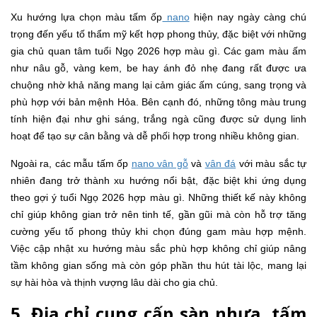
Xu hướng lựa chọn màu tấm ốp
nano
hiện nay ngày càng chú
trọng đến yếu tố thẩm mỹ kết hợp phong thủy, đặc biệt với những
gia chủ quan tâm tuổi Ngọ 2026 hợp màu gì. Các gam màu ấm
như nâu gỗ, vàng kem, be hay ánh đỏ nhẹ đang rất được ưa
chuộng nhờ khả năng mang lại cảm giác ấm cúng, sang trọng và
phù hợp với bản mệnh Hỏa. Bên cạnh đó, những tông màu trung
tính hiện đại như ghi sáng, trắng ngà cũng được sử dụng linh
hoạt để tạo sự cân bằng và dễ phối hợp trong nhiều không gian.
Ngoài ra, các mẫu tấm ốp
nano vân gỗ
và
vân đá
với màu sắc tự
nhiên đang trở thành xu hướng nổi bật, đặc biệt khi ứng dụng
theo gợi ý tuổi Ngọ 2026 hợp màu gì. Những thiết kế này không
chỉ giúp không gian trở nên tinh tế, gần gũi mà còn hỗ trợ tăng
cường yếu tố phong thủy khi chọn đúng gam màu hợp mệnh.
Việc cập nhật xu hướng màu sắc phù hợp không chỉ giúp nâng
tầm không gian sống mà còn góp phần thu hút tài lộc, mang lại
sự hài hòa và thịnh vượng lâu dài cho gia chủ.
5. Địa chỉ cung cấp sàn nhựa, tấm