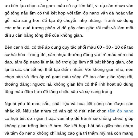
ưu tiên lựa chọn các gam màu có sự liên kết, ví dụ sàn nhựa vân
gỗ tông nâu ấm có thể kết hợp với tấm ốp nano vân đá hoặc vân
gỗ màu sáng hơn để tạo độ chuyển nhẹ nhàng. Tránh sử dụng
các màu quá tương phản vì dễ gây cảm giác rối mắt và làm mất
đi sự cân bằng tổng thể của không gian.
Bên cạnh đó, có thể áp dụng quy tắc phối màu 60 - 30 - 10 để tạo
sự hài hòa. Trong đó, sàn nhựa thường đóng vai trò màu nền chủ
đạo, tấm ốp nano là màu bổ trợ giúp làm nổi bật không gian, còn
lại là các chi tiết nội thất tạo điểm nhấn. Với không gian nhỏ, nên
chọn sàn và tấm ốp có gam màu sáng để tạo cảm giác rộng rãi,
thoáng đãng; ngược lại, không gian lớn có thể linh hoạt sử dụng
tông màu đậm hơn để tăng chiều sâu và sự sang trọng.
Ngoài yếu tố màu sắc, chất liệu và họa tiết cũng cần được cân
nhắc kỹ. Nếu sàn nhựa có vân gỗ rõ nét, nên chọn
tấm ốp nano
có họa tiết đơn giản hoặc vân nhẹ để tránh sự chồng chéo, giúp
không gian trông tinh tế hơn. Sự kết hợp hài hòa giữa sàn nhựa
và tấm ốp nano không chỉ nâng cao giá trị thẩm mỹ mà còn mang