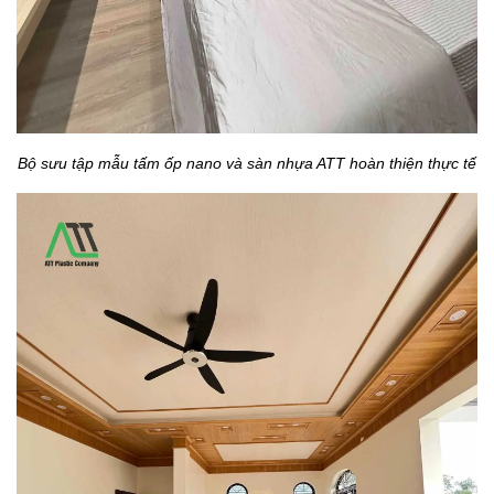
Bộ sưu tập mẫu tấm ốp nano và sàn nhựa ATT hoàn thiện thực tế