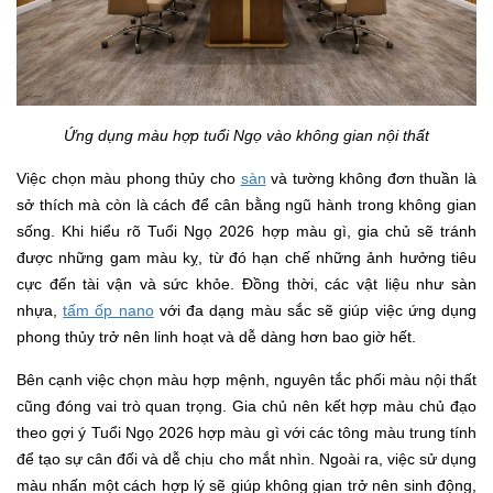
Ứng dụng màu hợp tuổi Ngọ vào không gian nội thất
Việc chọn màu phong thủy cho
sàn
và tường không đơn thuần là
sở thích mà còn là cách để cân bằng ngũ hành trong không gian
sống. Khi hiểu rõ Tuổi Ngọ 2026 hợp màu gì, gia chủ sẽ tránh
được những gam màu kỵ, từ đó hạn chế những ảnh hưởng tiêu
cực đến tài vận và sức khỏe. Đồng thời, các vật liệu như sàn
nhựa,
tấm ốp nano
với đa dạng màu sắc sẽ giúp việc ứng dụng
phong thủy trở nên linh hoạt và dễ dàng hơn bao giờ hết.
Bên cạnh việc chọn màu hợp mệnh, nguyên tắc phối màu nội thất
cũng đóng vai trò quan trọng. Gia chủ nên kết hợp màu chủ đạo
theo gợi ý Tuổi Ngọ 2026 hợp màu gì với các tông màu trung tính
để tạo sự cân đối và dễ chịu cho mắt nhìn. Ngoài ra, việc sử dụng
màu nhấn một cách hợp lý sẽ giúp không gian trở nên sinh động,