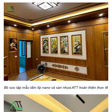
Bộ sưu tập mẫu tấm ốp nano và sàn nhựa ATT hoàn thiện thực tế